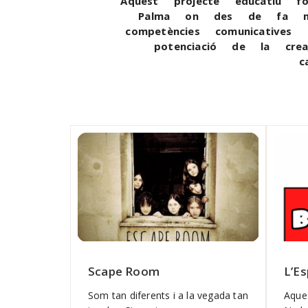
Aquest projecte educatiu f
Palma on des de fa mé
competències comunicatives
potenciació de la cre
c
Scape Room
L’Es
Som tan diferents i a la vegada tan
Aques