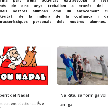
orma part d’una activitat extraescolar a l’
s de cinc anys treballam a través del te
 dels nostres alumnes amb un enfocament cla
ativitat, de la millora de la confiança i 
aracterístiques personals dels nostres alumne
perit del Nadal
Na Rita, sa formiga vol
t curt ens qüestiona… És el
amiga