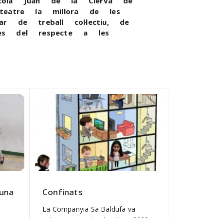
escola Juan de la Cierva de
atre la millora de les
r de treball col·lectiu, de
des del respecte a les
s.
 una
Confinats
La Companyia Sa Baldufa va